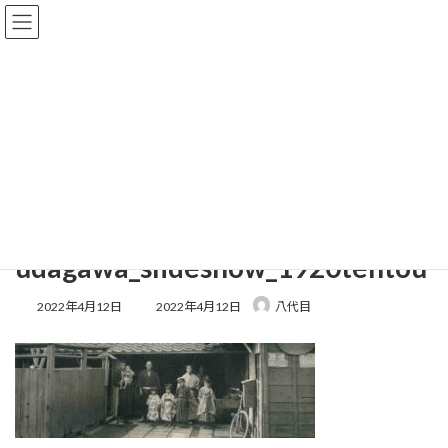
コ
ナ
ン
ビ
テ
ゲ
ン
ー
ツ
シ
へ
ョ
メディア
ス
ン
キ
に
ッ
移
プ
動
HOME
udagawa_slideshow_1920tentou
udagawa_slideshow_1920tentou
udagawa_slideshow_1920tentou
最
2022年4月12日
2022年4月12日
八代目
終
更
新
日
時
: